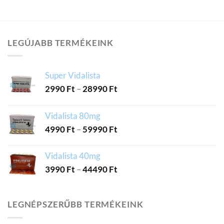
LEGÚJABB TERMÉKEINK
Super Vidalista
2990
Ft
–
28990
Ft
Vidalista 80mg
4990
Ft
–
59990
Ft
Vidalista 40mg
3990
Ft
–
44490
Ft
LEGNÉPSZERŰBB TERMÉKEINK