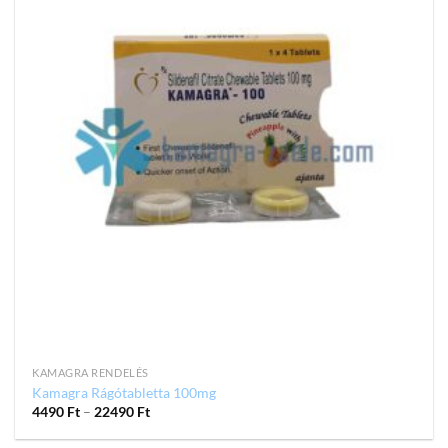
KAMAGRA RENDELÉS
Kamagra Rágótabletta 100mg
4490
Ft
–
22490
Ft