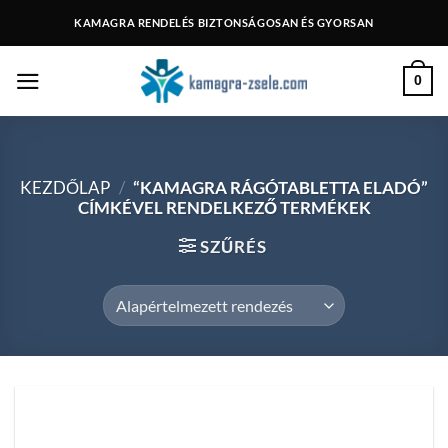
Skip
KAMAGRA RENDELÉS BIZTONSÁGOSAN ÉS GYORSAN
to
content
0
KEZDŐLAP
/
“KAMAGRA RÁGÓTABLETTA ELADÓ”
CÍMKÉVEL RENDELKEZŐ TERMÉKEK
SZŰRÉS