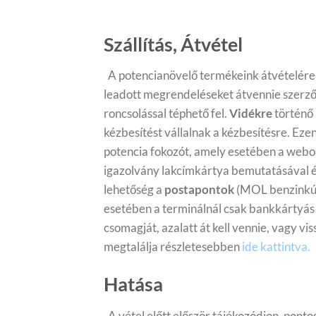
Szállítás, Átvétel
A potencianövelő termékeink átvételére 
leadott megrendeléseket átvennie szerződ
roncsolással téphető fel.
Vidékre
történő 
kézbesítést vállalnak a kézbesítésre.
Ezen
potencia fokozót, amely esetében a webol
igazolvány lakcímkártya bemutatásával és 
lehetőség a
postapontok
(MOL benzinkút,
esetében a terminálnál csak bankkártyás
csomagját, azalatt át kell vennie, vagy vi
megtalálja részletesebben
ide kattintva
.
Hatása
A
vétel
előtt először tájékozódjon, pont