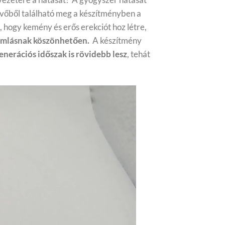
etevőből található meg a készítményben a
, hogy kemény és erős erekciót hoz létre,
ramlásnak köszönhetően.
A készítmény
enerációs időszak is rövidebb lesz
, tehát