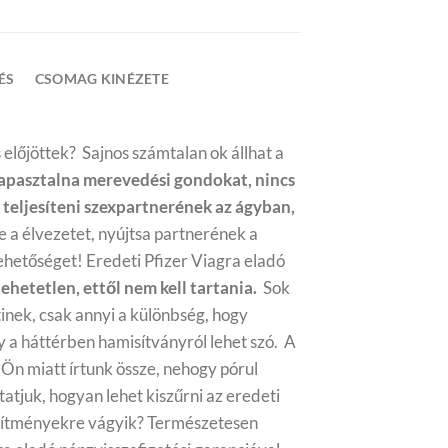
ÉS
CSOMAG KINÉZETE
előjöttek? Sajnos számtalan ok állhat a
apasztalna merevedési gondokat, nincs
 teljesíteni szexpartnerének az ágyban,
e a élvezetet, nyújtsa partnerének a
lehetőséget!
Eredeti
Pfizer Viagra eladó
hetetlen, ettől nem kell tartania.
Sok
inek, csak annyi a különbség, hogy
 a háttérben hamisítványról lehet szó.
A
 Ön miatt írtunk össze, nehogy pórul
tjuk, hogyan lehet kiszűrni az eredeti
szítményekre vágyik? Természetesen