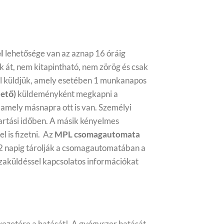
l
lehetősége van az aznap 16 óráig
 át, nem kitapintható, nem zörög és csak
l küldjük, amely esetében 1 munkanapos
ető)
küldeményként megkapni a
 amely másnapra ott is van. Személyi
artási időben.
A másik kényelmes
 is fizetni.
Az
MPL csomagautomata
 2 napig tárolják a csomagautomatában a
isszaküldéssel kapcsolatos információkat
rvezetére a hatását!
A gyógyszer hatását