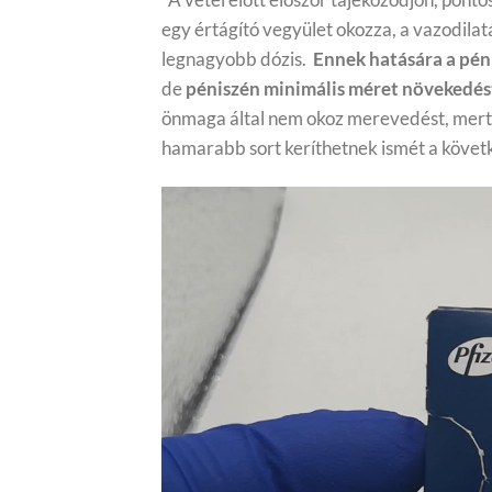
egy értágító vegyület okozza, a vazodilat
legnagyobb dózis.
Ennek hatására a péni
de
péniszén minimális méret növekedést
önmaga által nem okoz merevedést, mert 
hamarabb sort keríthetnek ismét a követ
Videólejátszó