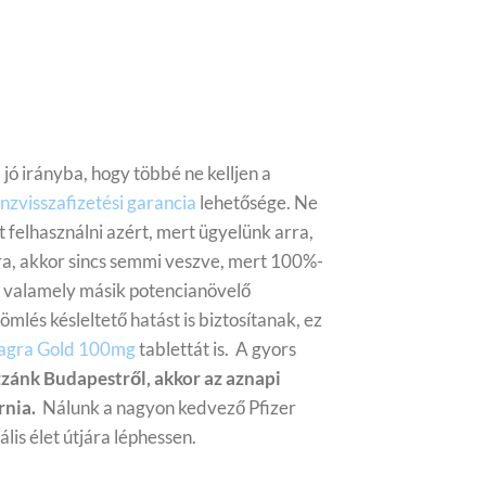
jó irányba, hogy többé ne kelljen a
nzvisszafizetési garancia
lehetősége. Ne
 felhasználni azért, mert ügyelünk arra,
a, akkor sincs semmi veszve, mert 100%-
lja valamely másik potencianövelő
és késleltető hatást is biztosítanak, ez
gra Gold 100mg
tablettát is.
A gyors
zzánk Budapestről, akkor az aznapi
rnia.
Nálunk a nagyon kedvező Pfizer
is élet útjára léphessen.