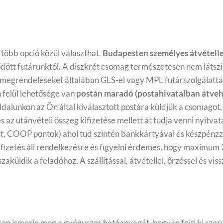
több opció közül választhat.
Budapesten személyes átvételle
ött futárunktól. A diszkrét csomag természetesen nem látszik
megrendeléseket általában GLS-el vagy MPL futárszolgálatta
 felül lehetősége van
postán maradó (postahivatalban átveh
dalunkon az Ön által kiválasztott postára küldjük a csomagot,
az utánvételi összeg kifizetése mellett át tudja venni nyitvat
 COOP pontok) ahol tud szintén bankkártyával és készpénzzel
 fizetés áll rendelkezésre és figyelni érdemes, hogy maximum
sszaküldik a feladóhoz.
A szállítással, átvétellel, őrzéssel és v
osan ismerje meg a gyógyszer hatóanyagát, hogyan fejti ki sze