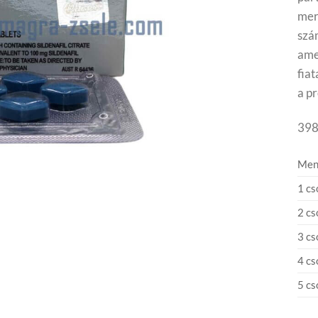
mer
szá
ame
fia
a p
398
Men
1 c
2 c
3 cs
4 cs
5 cs