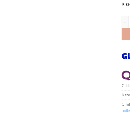
Kisz
Ered
Cik
Kate
Cím
nélk