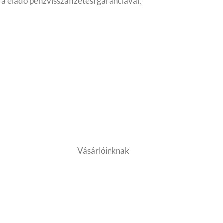
ra eladó
pénzvisszafizetési garanciával,
Vásárlóinknak