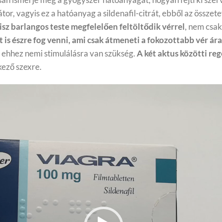
átor, vagyis ez a hatóanyag a sildenafil-citrát, ebből az össz
sz barlangos teste megfelelően feltöltődik vérrel
, nem csak
 is észre fog venni, ami csak átmeneti a fokozottabb vér á
ehhez nemi stimulálásra van szükség.
A két aktus közötti reg
kező szexre.