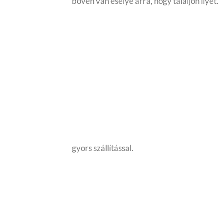
bőven van esélye arra, hogy találjon ily
gyors szállítással.