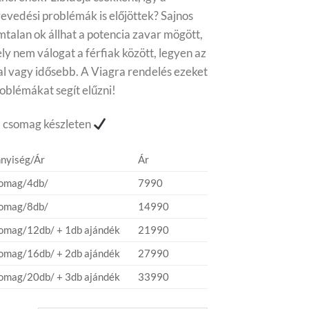
evedési problémák is előjöttek? Sajnos
mtalan ok állhat a potencia zavar mögött,
ly nem válogat a férfiak között, legyen az
tal vagy idősebb. A Viagra rendelés ezeket
roblémákat segít elűzni!
 csomag készleten
nyiség/Ár
Ár
somag/4db/
7990
somag/8db/
14990
omag/12db/ + 1db ajándék
21990
omag/16db/ + 2db ajándék
27990
omag/20db/ + 3db ajándék
33990