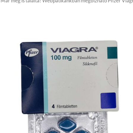
et. Már meg is találta! Webpatikánkban megbízható Pfizer Viag