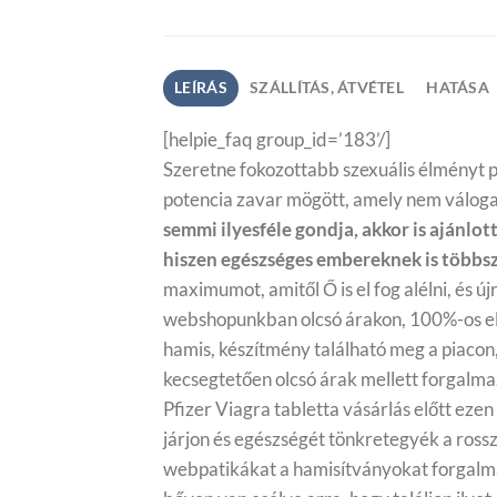
LEÍRÁS
SZÁLLÍTÁS, ÁTVÉTEL
HATÁSA
[helpie_faq group_id=’183’/]
Szeretne fokozottabb szexuális élményt p
potencia zavar mögött, amely nem válogat 
semmi ilyesféle gondja, akkor is ajánlo
hiszen egészséges embereknek is többsz
maximumot, amitől Ő is el fog alélni, és új
webshopunkban olcsó árakon, 100%-os el
hamis, készítmény található meg a piacon
kecsegtetően olcsó árak mellett forgalma
Pfizer Viagra tabletta vásárlás előtt ezen
járjon és egészségét tönkretegyék a ross
webpatikákat a hamisítványokat forgalma