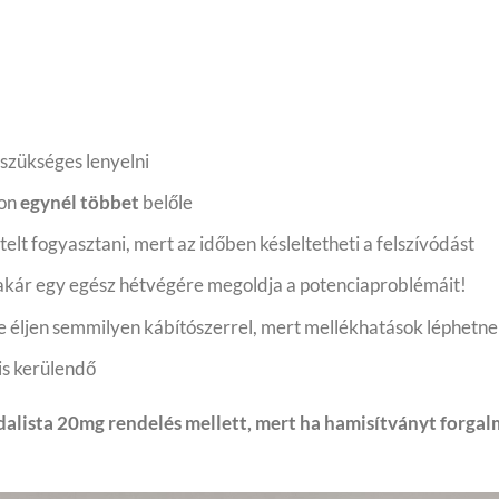
szükséges lenyelni
zon
egynél többet
belőle
elt fogyasztani, mert az időben késleltetheti a felszívódást
 akár egy egész hétvégére megoldja a potenciaproblémáit!
 ne éljen semmilyen kábítószerrel, mert mellékhatások léphetn
 is kerülendő
alista 20mg rendelés mellett, mert ha hamisítványt forgalm