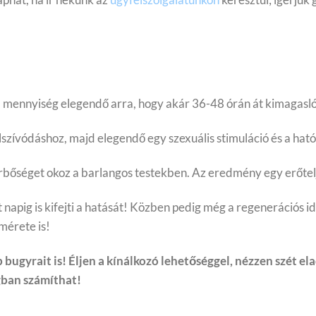
a mennyiség elegendő arra, hogy akár 36-48 órán át kimagasló 
elszívódáshoz, majd elegendő egy szexuális stimuláció és a ható
érbőséget okoz a barlangos testekben. Az eredmény egy erőtelj
 napig is kifejti a hatását! Közben pedig még a regenerációs i
mérete is!
bugyrait is! Éljen a kínálkozó lehetőséggel, nézzen szét e
gban számíthat!