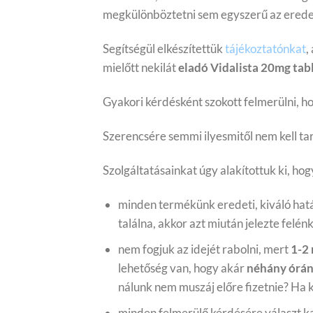
megkülönböztetni sem egyszerű az eredet
Segítségül elkészítettük
tájékoztatónkat
,
mielőtt nekilát
eladó Vidalista 20mg tabl
Gyakori kérdésként szokott felmerülni, ho
Szerencsére semmi ilyesmitől nem kell tart
Szolgáltatásainkat úgy alakítottuk ki, ho
minden termékünk eredeti, kiváló hat
találna, akkor azt miután jelezte felén
nem fogjuk az idejét rabolni, mert
1-2
lehetőség van, hogy akár
néhány órán
nálunk nem muszáj előre fizetnie? Ha
minden felmerülő kérdésére választ ka