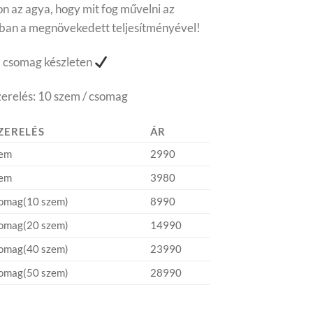
on az agya, hogy mit fog művelni az
ban a megnövekedett teljesítményével!
 csomag készleten
zerelés: 10 szem / csomag
ZERELÉS
ÁR
zem
2990
zem
3980
somag(10 szem)
8990
somag(20 szem)
14990
somag(40 szem)
23990
somag(50 szem)
28990