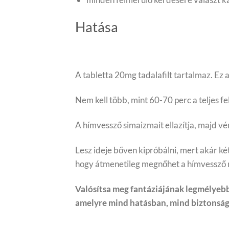
Hatása
A tabletta 20mg tadalafilt tartalmaz. Ez 
Nem kell több, mint 60-70 perc a teljes f
A hímvessző simaizmait ellazítja, majd v
Lesz ideje bőven kipróbálni, mert akár két
hogy átmenetileg megnőhet a hímvessző 
Valósítsa meg fantáziájának legmélyebb 
amelyre mind hatásban, mind biztonsá