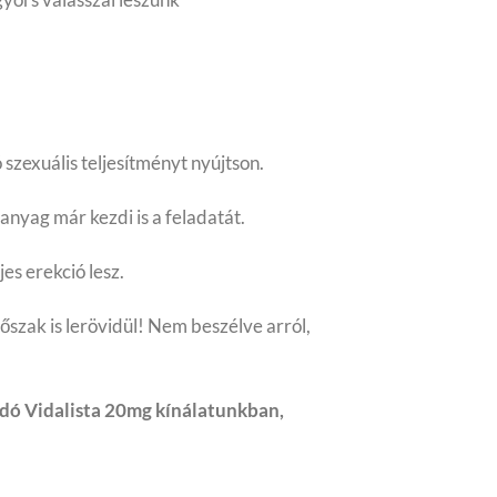
szexuális teljesítményt nyújtson.
anyag már kezdi is a feladatát.
es erekció lesz.
dőszak is lerövidül! Nem beszélve arról,
ladó Vidalista 20mg kínálatunkban,