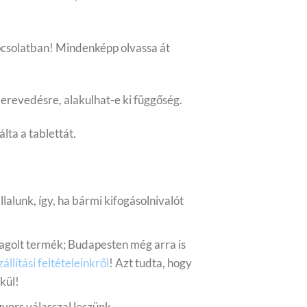
pcsolatban! Mindenképp olvassa át
merevedésre, alakulhat-e ki függőség.
lta a tablettát.
állalunk, így, ha bármi kifogásolnivalót
agolt termék; Budapesten még arra is
zállítási feltételeinkről
! Azt tudta, hogy
kül!
gyors válasszal leszünk