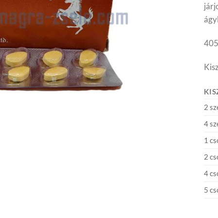
járj
ágy
405
Kis
KIS
2 s
4 s
1 c
2 c
4 c
5 c