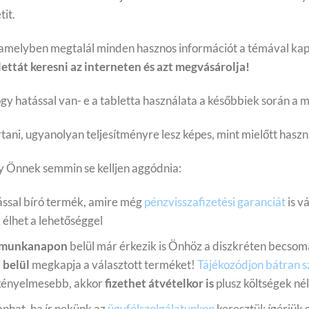
it.
 amelyben megtalál minden hasznos információt a témával ka
ettát keresni az interneten és azt megvásárolja!
gy hatással van- e a tabletta használata a későbbiek során a 
ani, ugyanolyan teljesítményre lesz képes, mint mielőtt haszná
gy Önnek semmin se kelljen aggódnia:
ással bíró termék, amire még
pénzvisszafizetési garanciát
is v
k élhet a lehetőséggel
 munkanapon
belül már érkezik is Önhöz a diszkréten becsom
 belül
megkapja a választott terméket!
Tájékozódjon bátran
s
 kényelmesebb, akkor
fizethet átvételkor is
plusz költségek nél
phat, ha ír nekünk az
ügyfélszolgálatunkon
keresztül; ígérjük 