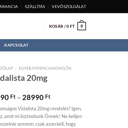
ARANCIA
SZÁLLÍTÁS
VEVŐSZOLGÁLAT
KOSÁR /
0
FT
0
KAPCSOLAT
DŐLAP
/
EGYÉB POTENCIANÖVELŐK
dalista 20mg
990
–
28990
Ft
Ft
tonságos Vidalista 20mg rendelés? Igen,
z, amit mi biztosítunk Önnek! Ne kelljen
sszelnie semmin, csak azon kell, hogy