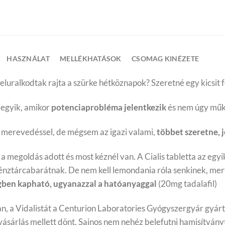
HASZNÁLAT
MELLÉKHATÁSOK
CSOMAG KINÉZETE
és eluralkodtak rajta a szürke hétköznapok? Szeretné egy kics
z egyik, amikor
potenciaprobléma jelentkezik
és nem úgy műkö
a merevedéssel, de mégsem az igazi valami,
többet szeretne, 
, a megoldás adott és most kéznél van. A Cialis tabletta az e
nztárcabarátnak. De nem kell lemondania róla senkinek, mert 
gben kapható, ugyanazzal a hatóanyaggal
(20mg tadalafil)
an, a Vidalistát a Centurion Laboratories Gyógyszergyár gyárt
vásárlás mellett dönt. Sajnos nem nehéz belefutni hamisítványt