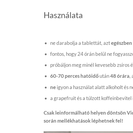
Használata
ne darabolja a tablettát, azt
egészben
fontos, hogy 24 órán belül ne fogyass
próbáljon meg minél kevesebb zsíros ét
60-70 perces hatóidő
után
48 órára
,
ne
igyon a használat alatt alkoholt és
a grapefruit és a túlzott koffeinbevitel
Csak leinformálható helyen döntsön Vid
során mellékhatások léphetnek fel!