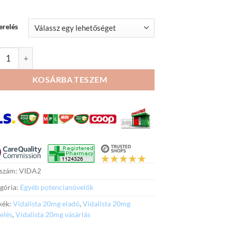
erelés
lista 20mg mennyiség
KOSÁRBA TESZEM
kszám:
VIDA2
gória:
Egyéb potencianövelők
kék:
Vidalista 20mg eladó
,
Vidalista 20mg
elés
,
Vidalista 20mg vásárlás