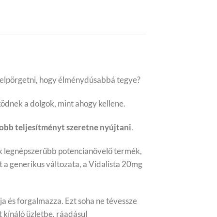
it felpörgetni, hogy élménydúsabbá tegye?
dnek a dolgok, mint ahogy kellene.
jobb teljesítményt szeretne nyújtani
.
gyik legnépszerűbb potencianövelő termék,
a generikus változata, a Vidalista 20mg
ja és forgalmazza. Ezt soha ne tévessze
 kínáló üzletbe, ráadásul