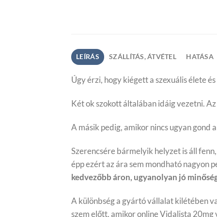
LEÍRÁS
SZÁLLÍTÁS, ÁTVÉTEL
HATÁSA
Úgy érzi, hogy kiégett a szexuális élete 
Két ok szokott általában idáig vezetni. A
A másik pedig, amikor nincs ugyan gond 
Szerencsére bármelyik helyzet is áll fenn
épp ezért az ára sem mondható nagyon pé
kedvezőbb áron, ugyanolyan jó minősé
A különbség a gyártó vállalat kilétében v
szem előtt, amikor online Vidalista 20mg 